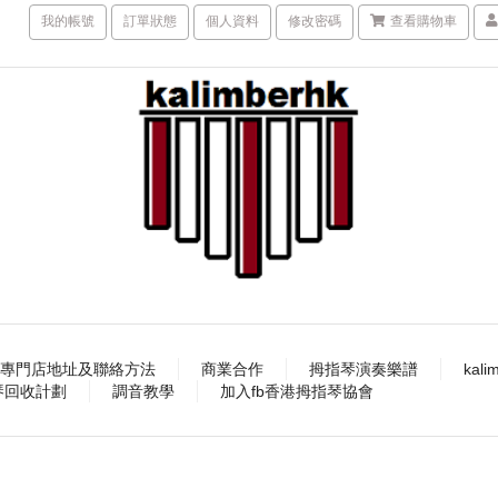
我的帳號
訂單狀態
個人資料
修改密碼
查看購物車
專門店地址及聯絡方法
商業合作
拇指琴演奏樂譜
kal
指琴回收計劃
調音教學
加入fb香港拇指琴協會