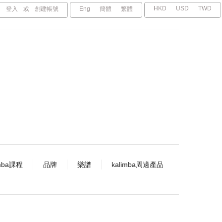
HKD
USD
TWD
登入
或
創建帳號
Eng
簡體
繁體
imba課程
品牌
樂譜
kalimba周邊產品