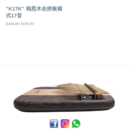
"K17K" 相思木全拼板箱
式17音
$350.00
$436.00
添加到購物車