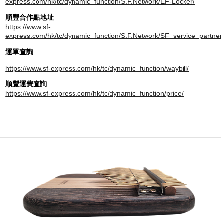
express.com/hk/tc/dynamic_function/S.F.Network/EF-Locker/
順豐合作點地址
https://www.sf-
express.com/hk/tc/dynamic_function/S.F.Network/SF_service_partne
運單
查詢
https://www.sf-express.com/hk/tc/dynamic_function/waybill/
順豐運費查詢
https://www.sf-express.com/hk/tc/dynamic_function/price/