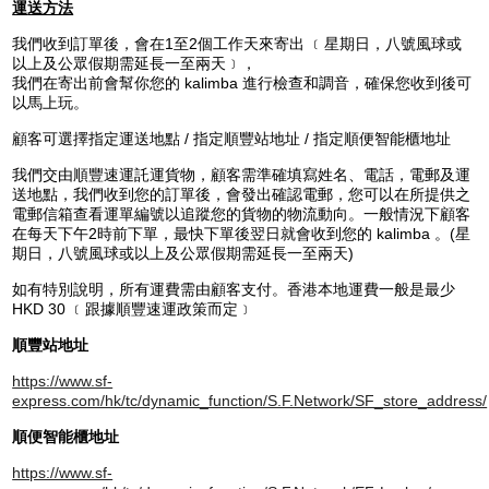
運
送方法
我們收到訂單後，會在1至2個工作天來寄出 ﹝星期日，八號風球或
以上及公眾假期需延長一至兩天﹞，
我們在寄出前會幫你您的 kalimba 進行檢查和調音，確保您收到後可
以馬上玩。
顧客可選擇指定運送地點 / 指定順豐站地址 / 指定順便智能櫃地址
我們交由順豐速運託運貨物，顧客需準確填寫姓名、電話，電郵及運
送地點，我們收到您的訂單後，會發出確認電郵，您可以在所提供之
電郵信箱查看運單編號以追蹤您的貨物的物流動向。一般情況下顧客
在每天下午2時前下單，最快下單後翌日就會收到您的 kalimba 。(星
期日，八號風球或以上及公眾假期需延長一至兩天)
如有特別說明，所有運費需由顧客支付。香港本地運費一般是最少
HKD 30 ﹝跟據順豐速運政策而定﹞
順豐站地址
https://www.sf-
express.com/hk/tc/dynamic_function/S.F.Network/SF_store_address/
順便智能櫃地址
https://www.sf-