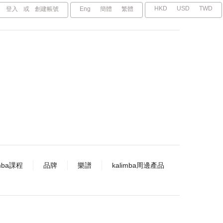
HKD
USD
TWD
登入
或
創建帳號
Eng
簡體
繁體
imba課程
品牌
樂譜
kalimba周邊產品