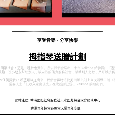
-----------------------------------------------------------------------------------------
享受音樂
·
分享快樂
拇指琴送贈計劃
力回饋社會，這是一種社會責
任。所以我們會送出二十台 kalimba
給參興由「
香
鼓勵一班小朋友
幫助別人，以自己的能力服務社會，幫助別人之餘，又可以接觸
a(
任何質素
)
，希望可以送出
來，我們會再將這批拇指琴上刻上今次活動口號《享
需要人士「低收入家庭優先」在此感謝已送出 kalimba 的朋友們。
網站連結:
香港國際社會服務社天水圍北綜合家庭服
務中心
香港青年協會賽馬會天耀青年空間