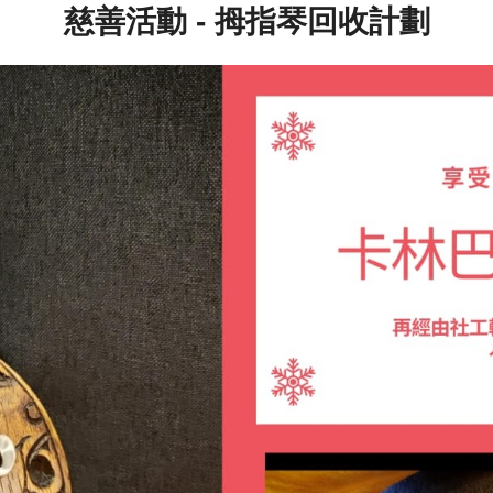
慈善活動 - 拇指琴回收計劃