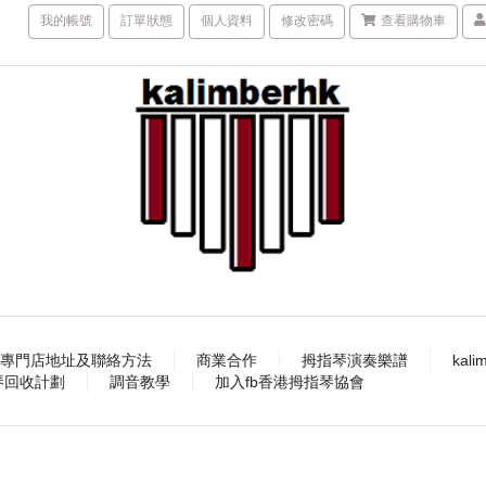
我的帳號
訂單狀態
個人資料
修改密碼
查看購物車
專門店地址及聯絡方法
商業合作
拇指琴演奏樂譜
kal
指琴回收計劃
調音教學
加入fb香港拇指琴協會