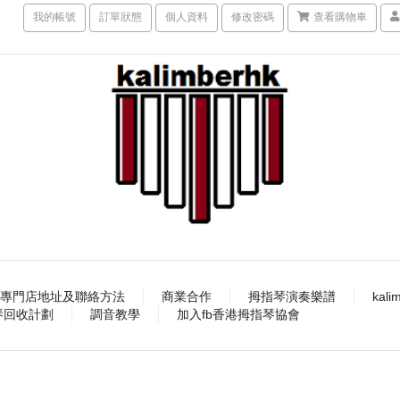
我的帳號
訂單狀態
個人資料
修改密碼
查看購物車
專門店地址及聯絡方法
商業合作
拇指琴演奏樂譜
kal
指琴回收計劃
調音教學
加入fb香港拇指琴協會