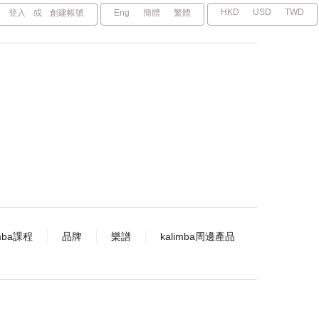
HKD
USD
TWD
登入
或
創建帳號
Eng
簡體
繁體
imba課程
品牌
樂譜
kalimba周邊產品